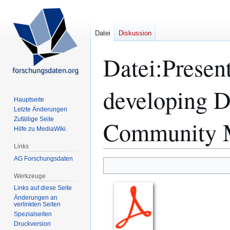
Datei
Diskussion
Datei
:
Present
developing
Hauptseite
Letzte Änderungen
Zufällige Seite
Community M
Hilfe zu MediaWiki
Links
AG Forschungsdaten
Zur
Zur
Navigation
Suche
Werkzeuge
springen
springen
Links auf diese Seite
Änderungen an
verlinkten Seiten
Spezialseiten
Druckversion