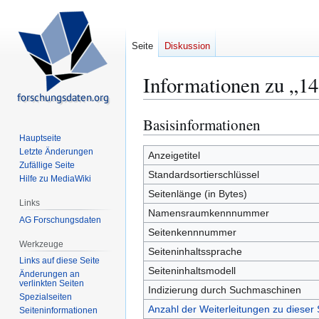
Seite
Diskussion
Informationen zu „1
Basisinformationen
Zur
Zur
Navigation
Suche
Hauptseite
Letzte Änderungen
springen
springen
Anzeigetitel
Zufällige Seite
Standardsortierschlüssel
Hilfe zu MediaWiki
Seitenlänge (in Bytes)
Links
Namensraumkennnummer
AG Forschungsdaten
Seitenkennnummer
Werkzeuge
Seiteninhaltssprache
Links auf diese Seite
Seiteninhaltsmodell
Änderungen an
verlinkten Seiten
Indizierung durch Suchmaschinen
Spezialseiten
Anzahl der Weiterleitungen zu dieser 
Seiten­­informationen