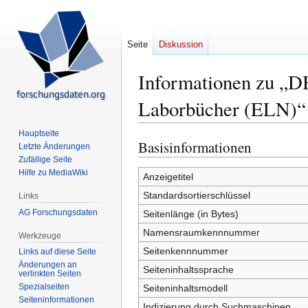
Seite
Diskussion
Informationen zu „
Laborbücher (ELN)“
Hauptseite
Basisinformationen
Zur
Zur
Letzte Änderungen
Navigation
Suche
Zufällige Seite
Hilfe zu MediaWiki
springen
springen
Anzeigetitel
Standardsortierschlüssel
Links
AG Forschungsdaten
Seitenlänge (in Bytes)
Namensraumkennnummer
Werkzeuge
Seitenkennnummer
Links auf diese Seite
Änderungen an
Seiteninhaltssprache
verlinkten Seiten
Spezialseiten
Seiteninhaltsmodell
Seiten­­informationen
Indizierung durch Suchmaschinen