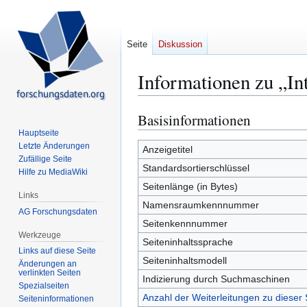
Seite
Diskussion
Informationen zu „In
Basisinformationen
Zur
Zur
Navigation
Suche
Hauptseite
Letzte Änderungen
springen
springen
Anzeigetitel
Zufällige Seite
Standardsortierschlüssel
Hilfe zu MediaWiki
Seitenlänge (in Bytes)
Links
Namensraumkennnummer
AG Forschungsdaten
Seitenkennnummer
Werkzeuge
Seiteninhaltssprache
Links auf diese Seite
Seiteninhaltsmodell
Änderungen an
verlinkten Seiten
Indizierung durch Suchmaschinen
Spezialseiten
Anzahl der Weiterleitungen zu dieser 
Seiten­­informationen