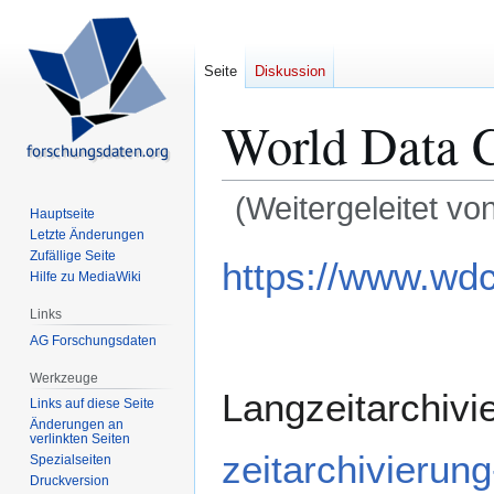
Seite
Diskussion
World Data C
(Weitergeleitet vo
Hauptseite
Letzte Änderungen
Zur
Zur
Zufällige Seite
https://www.wdc
Hilfe zu MediaWiki
Navigation
Suche
springen
springen
Links
AG Forschungsdaten
Werkzeuge
Langzeitarchivi
Links auf diese Seite
Änderungen an
verlinkten Seiten
zeitarchivierung
Spezialseiten
Druckversion