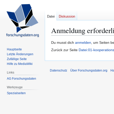
Datei
Diskussion
Anmeldung erforderl
Zur
Zur
Du musst dich
anmelden
, um Seiten b
Navigation
Suche
Hauptseite
Zurück zur Seite
Datei:01-kooperations
springen
springen
Letzte Änderungen
Zufällige Seite
Hilfe zu MediaWiki
Datenschutz
Über Forschungsdaten.org
Ha
Links
AG Forschungsdaten
Werkzeuge
Spezialseiten