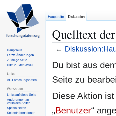
Hauptseite
Diskussion
Quelltext de
←
Diskussion:Hau
Hauptseite
Letzte Änderungen
Zur
Zur
Zufällige Seite
Du bist aus dem
Hilfe zu MediaWiki
Navigation
Suche
springen
springen
Links
Seite zu bearbe
AG Forschungsdaten
Werkzeuge
Diese Aktion is
Links auf diese Seite
Änderungen an
verlinkten Seiten
„
Benutzer
“ ang
Spezialseiten
Seiten­­informationen