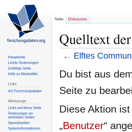
Seite
Diskussion
Quelltext de
←
Elftes Communi
Hauptseite
Letzte Änderungen
Zur
Zur
Zufällige Seite
Du bist aus dem
Hilfe zu MediaWiki
Navigation
Suche
springen
springen
Links
Seite zu bearbe
AG Forschungsdaten
Werkzeuge
Diese Aktion is
Links auf diese Seite
Änderungen an
verlinkten Seiten
„
Benutzer
“ ang
Spezialseiten
Seiten­­informationen