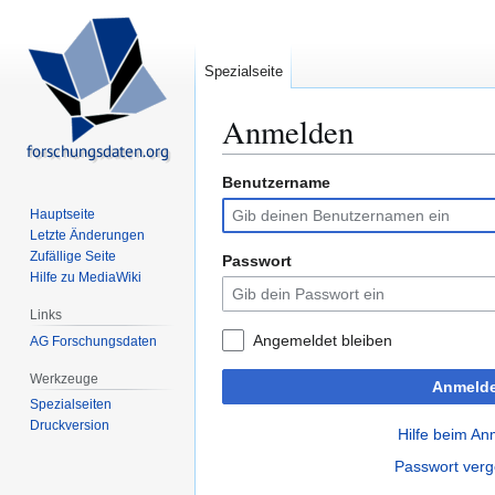
Spezialseite
Anmelden
Benutzername
Zur
Zur
Navigation
Suche
Hauptseite
springen
springen
Letzte Änderungen
Zufällige Seite
Passwort
Hilfe zu MediaWiki
Links
Angemeldet bleiben
AG Forschungsdaten
Werkzeuge
Anmeld
Spezialseiten
Druckversion
Hilfe beim A
Passwort ver