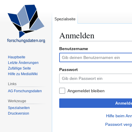
Spezialseite
Anmelden
Benutzername
Zur
Zur
Navigation
Suche
Hauptseite
springen
springen
Letzte Änderungen
Zufällige Seite
Passwort
Hilfe zu MediaWiki
Links
Angemeldet bleiben
AG Forschungsdaten
Werkzeuge
Anmeld
Spezialseiten
Druckversion
Hilfe beim A
Passwort ver