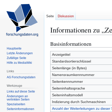
Seite
Diskussion
Informationen zu „Z
Basisinformationen
Zur
Zur
Navigation
Suche
Hauptseite
Letzte Änderungen
springen
springen
Anzeigetitel
Zufällige Seite
Standardsortierschlüssel
Hilfe zu MediaWiki
Seitenlänge (in Bytes)
Links
Namensraumkennnummer
AG Forschungsdaten
Seitenkennnummer
Werkzeuge
Seiteninhaltssprache
Links auf diese Seite
Seiteninhaltsmodell
Änderungen an
verlinkten Seiten
Indizierung durch Suchmaschinen
Spezialseiten
Anzahl der Weiterleitungen zu dieser 
Seiten­­informationen