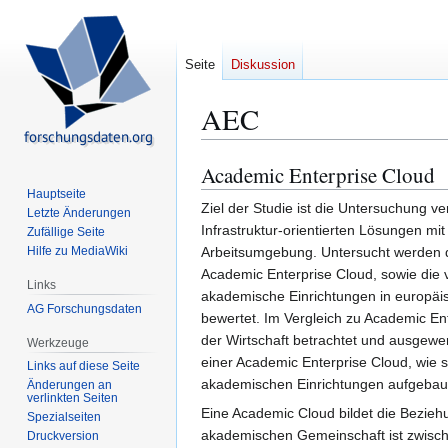
Seite
Diskussion
AEC
Academic Enterprise Cloud
Zur
Zur
Navigation
Suche
Hauptseite
Ziel der Studie ist die Untersuchung 
Letzte Änderungen
springen
springen
Infrastruktur-orientierten Lösungen mit
Zufällige Seite
Hilfe zu MediaWiki
Arbeitsumgebung. Untersucht werden d
Academic Enterprise Cloud, sowie die 
Links
akademische Einrichtungen in europäi
AG Forschungsdaten
bewertet. Im Vergleich zu Academic En
der Wirtschaft betrachtet und ausgewer
Werkzeuge
einer Academic Enterprise Cloud, wie si
Links auf diese Seite
akademischen Einrichtungen aufgebau
Änderungen an
verlinkten Seiten
Eine Academic Cloud bildet die Bezieh
Spezialseiten
akademischen Gemeinschaft ist zwische
Druckversion