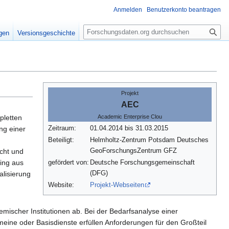
Anmelden
Benutzerkonto beantragen
S
igen
Versionsgeschichte
u
c
h
e
Projekt
AEC
pletten
Academic Enterprise Clou
Zeitraum:
01.04.2014 bis 31.03.2015
ng einer
Beteiligt:
Helmholtz-Zentrum Potsdam Deutsches
GeoForschungsZentrum GFZ
cht und
ing aus
gefördert von:
Deutsche Forschungsgemeinschaft
(DFG)
alisierung
Website:
Projekt-Webseiten
ischer Institutionen ab. Bei der Bedarfsanalyse einer
ine oder Basisdienste erfüllen Anforderungen für den Großteil