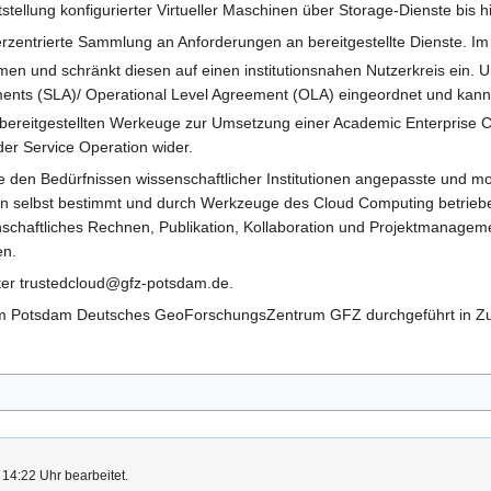
stellung konfigurierter Virtueller Maschinen über Storage-Dienste bis
rzentrierte Sammlung an Anforderungen an bereitgestellte Dienste. Im I
ahmen und schränkt diesen auf einen institutionsnahen Nutzerkreis ei
ements (SLA)/ Operational Level Agreement (OLA) eingeordnet und kann
e bereitgestellten Werkeuge zur Umsetzung einer Academic Enterprise 
er Service Operation wider.
ne den Bedürfnissen wissenschaftlicher Institutionen angepasste und 
onen selbst bestimmt und durch Werkzeuge des Cloud Computing betrie
aftliches Rechnen, Publikation, Kollaboration und Projektmanagemen
en.
 unter trustedcloud@gfz-potsdam.de.
rum Potsdam Deutsches GeoForschungsZentrum GFZ durchgeführt in Z
14:22 Uhr bearbeitet.