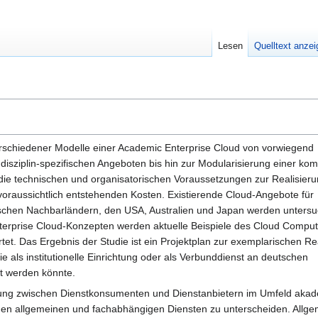
Lesen
Quelltext anze
verschiedener Modelle einer Academic Enterprise Cloud von vorwiegend
 disziplin-spezifischen Angeboten bis hin zur Modularisierung einer kom
ie technischen und organisatorischen Voraussetzungen zur Realisieru
voraussichtlich entstehenden Kosten. Existierende Cloud-Angebote für
schen Nachbarländern, den USA, Australien und Japan werden untersu
terprise Cloud-Konzepten werden aktuelle Beispiele des Cloud Comput
tet. Das Ergebnis der Studie ist ein Projektplan zur exemplarischen Re
e als institutionelle Einrichtung oder als Verbunddienst an deutschen
t werden könnte.
ung zwischen Dienstkonsumenten und Dienstanbietern im Umfeld akadem
n allgemeinen und fachabhängigen Diensten zu unterscheiden. Allgeme