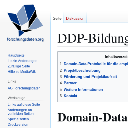
Seite
Diskussion
DDP-Bildun
Zur
Zur
Hauptseite
Inhaltsverze
Navigation
Suche
Letzte Änderungen
1
Domain-Data-Protokolle für die emp
Zufällige Seite
springen
springen
2
Projektbeschreibung
Hilfe zu MediaWiki
3
Förderung und Projektlaufzeit
Links
4
Partner
AG Forschungsdaten
5
Weitere Informationen
6
Kontakt
Werkzeuge
Links auf diese Seite
Domain-Data-
Änderungen an
verlinkten Seiten
Spezialseiten
Druckversion