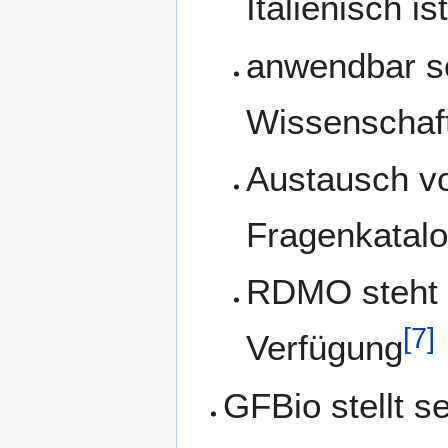
Italienisch is
anwendbar so
Wissenschaft
Austausch v
Fragenkatalo
RDMO steht 
[
7
]
Verfügung
GFBio stellt s