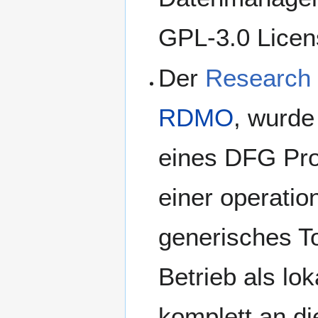
GPL-3.0 Licen
Der
Research
RDMO
, wurde
eines DFG Pro
einer operatio
generisches To
Betrieb als lo
komplett an di