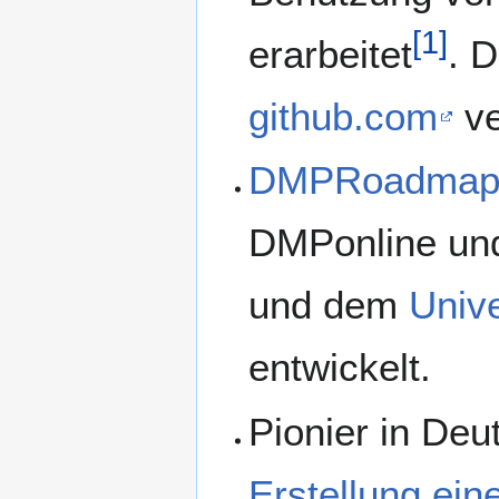
[
1
]
erarbeitet
. 
github.com
ve
DMPRoadma
DMPonline un
und dem
Unive
entwickelt.
Pionier in Deu
Erstellung ein