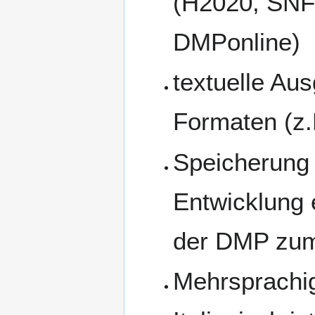
(H2020, SNF)
DMPonline)
textuelle Au
Formaten (z.B
Speicherung 
Entwicklung 
der DMP zum 
Mehrsprachig