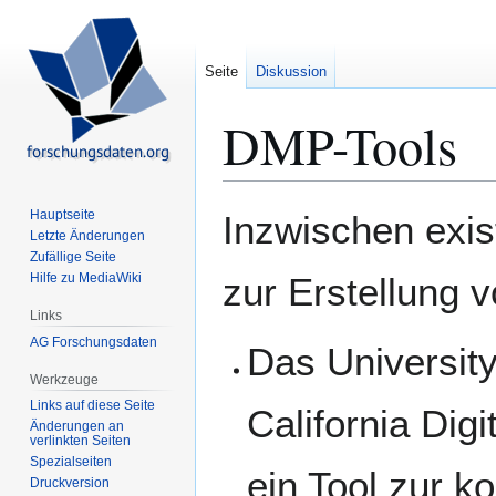
Seite
Diskussion
DMP-Tools
Zur
Zur
Hauptseite
Inzwischen exis
Navigation
Suche
Letzte Änderungen
Zufällige Seite
springen
springen
Hilfe zu MediaWiki
zur Erstellung
Links
AG Forschungsdaten
Das University
Werkzeuge
Links auf diese Seite
California Digi
Änderungen an
verlinkten Seiten
Spezialseiten
ein Tool zur k
Druckversion