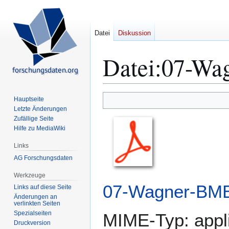
Datei
Diskussion
Datei
:
07-Wa
Zur
Zur
Hauptseite
Navigation
Suche
Letzte Änderungen
Zufällige Seite
springen
springen
Hilfe zu MediaWiki
Links
AG Forschungsdaten
Werkzeuge
07-Wagner-BMB
Links auf diese Seite
Änderungen an
verlinkten Seiten
Spezialseiten
MIME-Typ:
appl
Druckversion