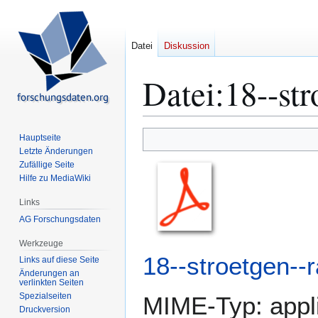
Datei
Diskussion
Datei
:
18--str
Zur
Zur
Hauptseite
Navigation
Suche
Letzte Änderungen
Zufällige Seite
springen
springen
Hilfe zu MediaWiki
Links
AG Forschungsdaten
Werkzeuge
18--stroetgen--r
Links auf diese Seite
Änderungen an
verlinkten Seiten
Spezialseiten
MIME-Typ:
appl
Druckversion