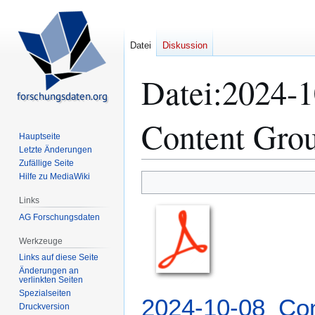
Datei
Diskussion
Datei
:
2024-1
Content Gro
Hauptseite
Letzte Änderungen
Zufällige Seite
Hilfe zu MediaWiki
Zur
Zur
Navigation
Suche
Links
springen
springen
AG Forschungsdaten
Werkzeuge
Links auf diese Seite
Änderungen an
verlinkten Seiten
Spezialseiten
2024-10-08_Co
Druckversion