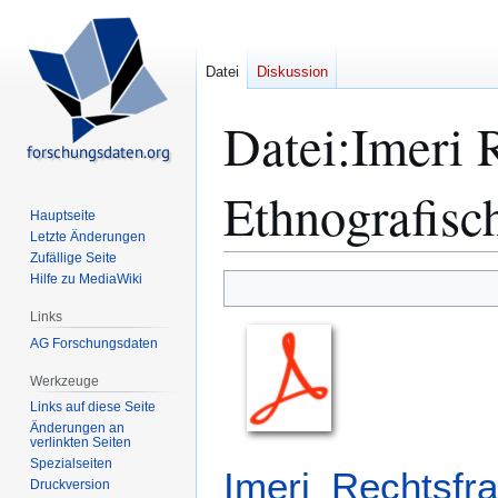
Datei
Diskussion
Datei
:
Imeri 
Ethnografisc
Hauptseite
Letzte Änderungen
Zufällige Seite
Hilfe zu MediaWiki
Zur
Zur
Navigation
Suche
Links
springen
springen
AG Forschungsdaten
Werkzeuge
Links auf diese Seite
Änderungen an
verlinkten Seiten
Spezialseiten
Imeri_Rechtsfr
Druckversion