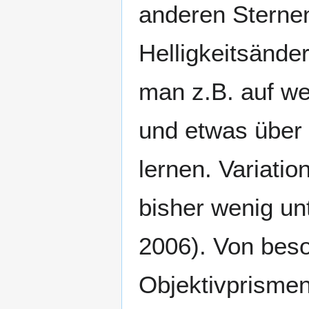
anderen Sterne
Helligkeitsände
man z.B. auf we
und etwas über 
lernen. Variatio
bisher wenig unt
2006). Von beso
Objektivprisme