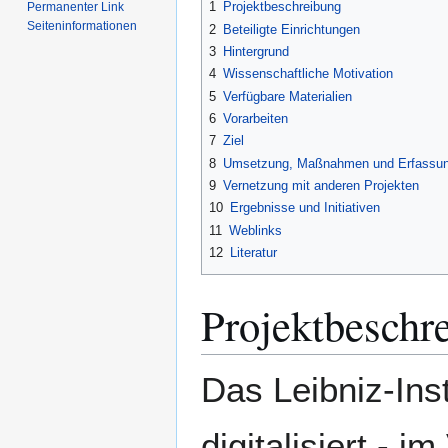
1
Projektbeschreibung
Permanenter Link
Seiten­­informationen
2
Beteiligte Einrichtungen
3
Hintergrund
4
Wissenschaftliche Motivation
5
Verfügbare Materialien
6
Vorarbeiten
7
Ziel
8
Umsetzung, Maßnahmen und Erfassun
9
Vernetzung mit anderen Projekten
10
Ergebnisse und Initiativen
11
Weblinks
12
Literatur
Projektbeschr
Das Leibniz-Ins
digitalisiert -