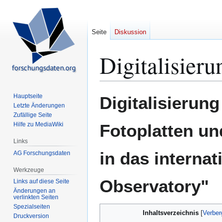
Seite
Diskussion
Digitalisieru
Zur
Zur
Hauptseite
Digitalisierun
Navigation
Suche
Letzte Änderungen
Zufällige Seite
springen
springen
Hilfe zu MediaWiki
Fotoplatten und
Links
in das internat
AG Forschungsdaten
Werkzeuge
Observatory"
Links auf diese Seite
Änderungen an
verlinkten Seiten
Spezialseiten
Inhaltsverzeichnis
Druckversion