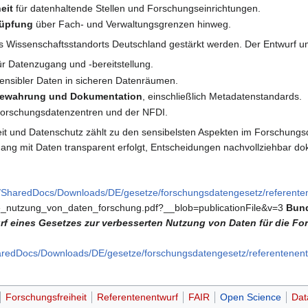
eit
für datenhaltende Stellen und Forschungseinrichtungen.
nüpfung
über Fach- und Verwaltungsgrenzen hinweg.
es Wissenschaftsstandorts Deutschland gestärkt werden. Der Entwurf 
ür Datenzugang und -bereitstellung.
ensibler Daten in sicheren Datenräumen.
bewahrung und Dokumentation
, einschließlich Metadatenstandards.
orschungsdatenzentren und der NFDI.
heit und Datenschutz zählt zu den sensibelsten Aspekten im Forschun
ng mit Daten transparent erfolgt, Entscheidungen nachvollziehbar do
e/SharedDocs/Downloads/DE/gesetze/forschungsdatengesetz/referente
e_nutzung_von_daten_forschung.pdf?__blob=publicationFile&v=3
Bund
rf eines Gesetzes zur verbesserten Nutzung von Daten für die F
haredDocs/Downloads/DE/gesetze/forschungsdatengesetz/referentenen
Forschungsfreiheit
Referentenentwurf
FAIR
Open Science
Dat