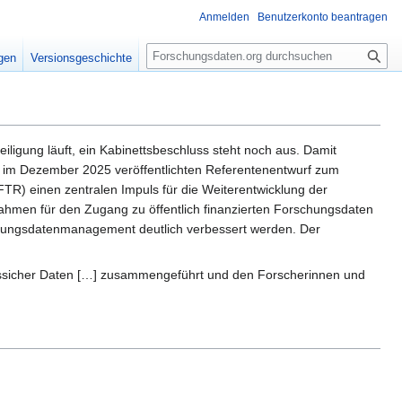
Anmelden
Benutzerkonto beantragen
S
igen
Versionsgeschichte
u
c
h
e
ligung läuft, ein Kabinettsbeschluss steht noch aus. Damit
 im Dezember 2025 veröffentlichten Referentenentwurf zum
R) einen zentralen Impuls für die Weiterentwicklung der
srahmen für den Zugang zu öffentlich finanzierten Forschungsdaten
schungsdatenmanagement deutlich verbessert werden. Der
htssicher Daten […] zusammengeführt und den Forscherinnen und