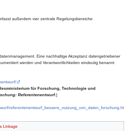
umfasst außerdem vier zentrale Regelungsbereiche:
gsdatenmanagement. Eine nachhaltige Akzeptanz datengetriebener
kumentiert werden und Verantwortlichkeiten eindeutig benannt
nentwurf/
esministerium für Forschung, Technologie und
orschung: Referentenentwurf
.
]
twurf/referentenentwurf_bessere_nutzung_von_daten_forschung.ht
a Linkage