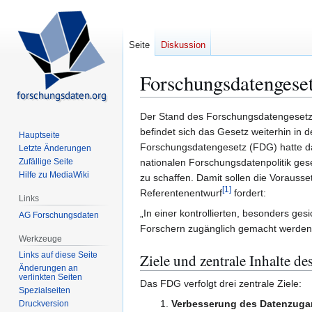
Seite
Diskussion
Forschungsdatengese
Zur
Zur
Der Stand des Forschungsdatengesetzes
Navigation
Suche
befindet sich das Gesetz weiterhin in
Hauptseite
springen
springen
Forschungsdatengesetz (FDG) hatte da
Letzte Änderungen
Zufällige Seite
nationalen Forschungsdatenpolitik gese
Hilfe zu MediaWiki
zu schaffen. Damit sollen die Vorauss
[
1
]
Referentenentwurf
fordert:
Links
„In einer kontrollierten, besonders 
AG Forschungsdaten
Forschern zugänglich gemacht werden
Werkzeuge
Links auf diese Seite
Ziele und zentrale Inhalte d
Änderungen an
verlinkten Seiten
Das FDG verfolgt drei zentrale Ziele:
Spezialseiten
Verbesserung des Datenzug
Druckversion