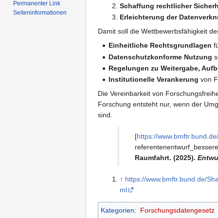
Permanenter Link
Schaffung rechtlicher Sicherh
Seiten­­informationen
Erleichterung der Datenverk
Damit soll die Wettbewerbsfähigkeit d
Einheitliche Rechtsgrundlagen
f
Datenschutzkonforme Nutzung
s
Regelungen zu Weitergabe, Auf
Institutionelle Verankerung
von F
Die Vereinbarkeit von Forschungsfrei
Forschung entsteht nur, wenn der Umga
sind.
[
https://www.bmftr.bund.d
referentenentwurf_besser
Raumfahrt. (2025).
Entwu
↑
https://www.bmftr.bund.de/S
ml
Kategorien
:
Forschungsdatengesetz