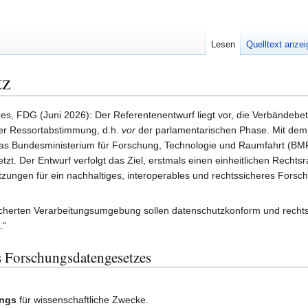
Lesen
Quelltext anze
tz
, FDG (Juni 2026): Der Referentenentwurf liegt vor, die Verbändebetei
 der Ressortabstimmung, d.h.
vor
der parlamentarischen Phase. Mit dem
s Bundesministerium für Forschung, Technologie und Raumfahrt (BMFT
tzt. Der Entwurf verfolgt das Ziel, erstmals einen einheitlichen Recht
etzungen für ein nachhaltiges, interoperables und rechtssicheres For
gesicherten Verarbeitungsumgebung sollen datenschutzkonform und rec
.“
es Forschungsdatengesetzes
angs
für wissenschaftliche Zwecke.