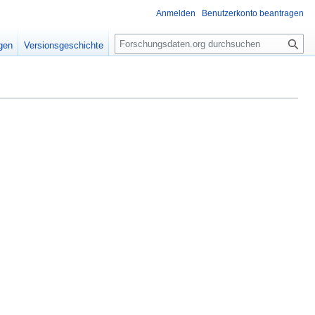
Anmelden
Benutzerkonto beantragen
S
igen
Versionsgeschichte
u
c
h
e