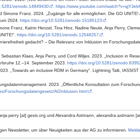
/10.5281/zenodo.14849430
.
https://www.youtube.com/watch?v=qjYJel
d Simone Franz. 2024. „Zugänge für alle ermöglichen. Die GO UNITE!
Juni 2024.
https://doi.org/10.5281/zenodo.15185123
.
mone Franz, Katrin Henzel, Tina Hinz, Nadine Neute, Anja Perry, Clem
UNITE!“.
https://doi.org/10.5281/zenodo.12548257
.
arrierefreiheit gedacht? – Die Relevanz von Inklusion im Forschungsd
 Sebastian Klaes, Anja Perry, und Cord Wiljes. 2023. „Inclusion in R
Karlsruhe 12.–14. September 2023.
https://doi.org/10.5281/zenodo.839
023. „Towards an inclusive RDM in Germany“. Lightning Talk, IASSIST 2
ungsdatenmanagement. 2023. „Öffentliche Konsultation zum Forschu
es/Forschungsdatengesetz/AGInklusion.html
.
nja.perry [at] gesis.org und Alexandra Axtmann, alexandra.axtmann [at
en Newsletter, um über Neuigkeiten aus der AG zu informieren.
Melde