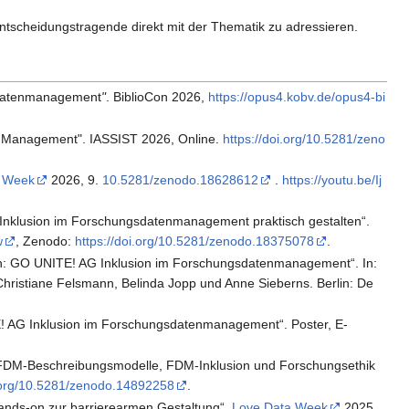
tscheidungstragende direkt mit der Thematik zu adressieren.
gsdatenmanagement
"
. BiblioCon 2026,
https://opus4.kobv.de/opus4-bi
ata Management". IASSIST 2026, Online.
https://doi.org/10.5281/zeno
a Week
2026, 9.
10.5281/zenodo.18628612
.
https://youtu.be/Ij
e? Inklusion im Forschungsdatenmanagement praktisch gestalten“.
w
, Zenodo:
https://doi.org/10.5281/zenodo.18375078
.
ten: GO UNITE! AG Inklusion im Forschungsdatenmanagement“. In:
. Christiane Felsmann, Belinda Jopp und Anne Sieberns. Berlin: De
E! AG Inklusion im Forschungsdatenmanagement“. Poster, E-
: FDM-Beschreibungsmodelle, FDM-Inklusion und Forschungsethik
i.org/10.5281/zenodo.14892258
.
Hands-on zur barrierearmen Gestaltung“.
Love Data Week
2025,