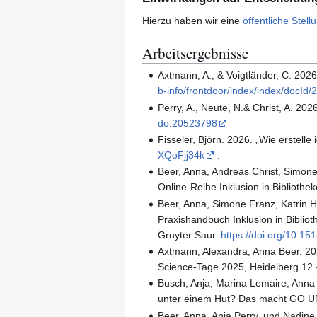
Hierzu haben wir eine
öffentliche Ste
Arbeitsergebnisse
Axtmann, A., & Voigtländer, C. 20
b-info/frontdoor/index/index/docId
Perry, A., Neute, N.& Christ, A. 2
do.20523798
Fisseler, Björn. 2026. „Wie erstell
XQoFjj34k
.
Beer, Anna, Andreas Christ, Simone
Online-Reihe Inklusion in Bibliothe
Beer, Anna, Simone Franz, Katrin 
Praxishandbuch Inklusion in Bibliot
Gruyter Saur.
https://doi.org/10.
Axtmann, Alexandra, Anna Beer. 20
Science-Tage 2025, Heidelberg 12
Busch, Anja, Marina Lemaire, Ann
unter einem Hut? Das macht GO UN
Beer, Anna, Anja Perry, und Nadine