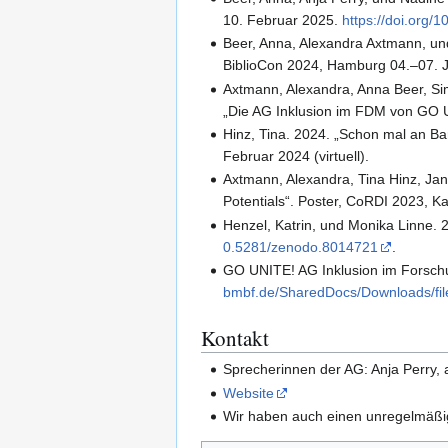
10. Februar 2025.
https://doi.org
Beer, Anna, Alexandra Axtmann, un
BiblioCon 2024, Hamburg 04.–07. 
Axtmann, Alexandra, Anna Beer, Si
„Die AG Inklusion im FDM von GO 
Hinz, Tina. 2024. „Schon mal an B
Februar 2024 (virtuell).
Axtmann, Alexandra, Tina Hinz, Jan
Potentials“. Poster, CoRDI 2023, 
Henzel, Katrin, und Monika Linne. 2
0.5281/zenodo.8014721
.
GO UNITE! AG Inklusion im Forsch
bmbf.de/SharedDocs/Downloads/fil
Kontakt
Sprecherinnen der AG: Anja Perry, a
Website
Wir haben auch einen unregelmäßig