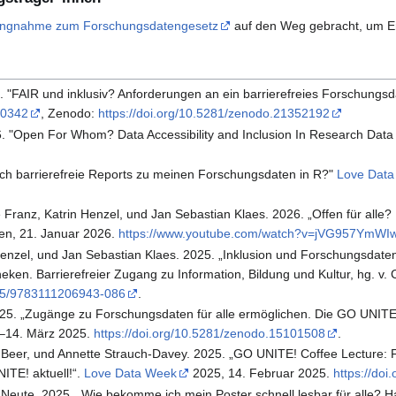
llungnahme zum Forschungsdatengesetz
auf den Weg gebracht, um En
26. "FAIR und inklusiv? Anforderungen an ein barrierefreies Forschun
/20342
, Zenodo:
https://doi.org/10.5281/zenodo.21352192
026. "Open For Whom? Data Accessibility and Inclusion In Research D
e ich barrierefreie Reports zu meinen Forschungsdaten in R?"
Love Dat
 Franz, Katrin Henzel, und Jan Sebastian Klaes. 2026. „Offen für all
ken, 21. Januar 2026.
https://www.youtube.com/watch?v=jVG957YmWI
Henzel, und Jan Sebastian Klaes. 2025. „Inklusion und Forschungsda
heken. Barrierefreier Zugang zu Information, Bildung und Kultur, hg. v
1515/9783111206943-086
.
25. „Zugänge zu Forschungsdaten für alle ermöglichen. Die GO UNIT
.–14. März 2025.
https://doi.org/10.5281/zenodo.15101508
.
a Beer, und Annette Strauch-Davey. 2025. „GO UNITE! Coffee Lecture
ITE! aktuell!“.
Love Data Week
2025, 14. Februar 2025.
https://do
 Neute. 2025. „Wie bekomme ich mein Poster schnell lesbar für alle? 