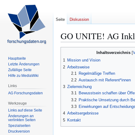
Seite
Diskussion
GO UNITE! AG Inklu
Zur
Zur
Inhaltsverzeichnis
Navigation
Suche
Hauptseite
1
Mission und Vision
springen
springen
Letzte Änderungen
2
Arbeitsweise
Zufällige Seite
2.1
Regelmäßige Treffen
Hilfe zu MediaWiki
2.2
Austausch mit Referent*innen
Links
3
Zielerreichung
3.1
Bewusstsein schaffen über Öffen
AG Forschungsdaten
3.2
Praktische Umsetzung durch Ber
Werkzeuge
3.3
Einwirkungen auf Entscheidungs
Links auf diese Seite
4
Arbeitsergebnisse
Änderungen an
5
Kontakt
verlinkten Seiten
Spezialseiten
Druckversion