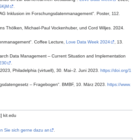
x6KjM
.
 AG Inklusion im Forschungsdatenmanagement“. Poster, 112.
ens Thölken, Michael-Paul Vockenhuber, und Cord Wiljes. 2024.
atenmanagement“. Coffee Lecture,
Love Data Week 2024
, 13.
esearch Data Management – Current Situation and Implementation
5230
.
023, Philadelphia (virtuell), 30. Mai–2. Juni 2023.
https://doi.org/1
ngsdatengesetz – Fragebogen“. BMBF, 10. März 2023.
https://www.
] kit.edu
n Sie sich gerne dazu an
.