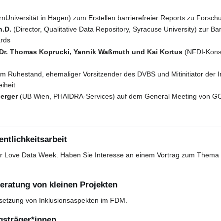
nUniversität in Hagen) zum Erstellen barrierefreier Reports zu For
h.D.
(Director, Qualitative Data Repository, Syracuse University) zur Bar
rds
, Dr. Thomas Koprucki, Yannik Waßmuth und Kai Kortus
(NFDI-Konso
im Ruhestand, ehemaliger Vorsitzender des DVBS und Mitinitiator der 
eiheit
erger
(UB Wien, PHAIDRA-Services) auf dem General Meeting von GO
ntlichkeitsarbeit
der Love Data Week. Haben Sie Interesse an einem Vortrag zum Thema
ratung von kleinen Projekten
msetzung von Inklusionsaspekten im FDM.
gsträger*innen