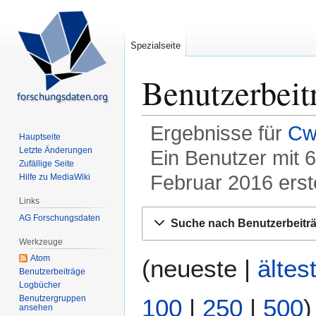
Spezialseite
Benutzerbeit
Ergebnisse für
Cwi
Hauptseite
Letzte Änderungen
Ein Benutzer mit 
Zufällige Seite
Februar 2016 erste
Hilfe zu MediaWiki
Links
Zur
Zur
AG Forschungsdaten
Suche nach Benutzerbeitr
Navigation
Suche
Werkzeuge
springen
springen
Atom
(
neueste
|
ältes
Benutzerbeiträge
Logbücher
Benutzergruppen
100
|
250
|
500
)
ansehen