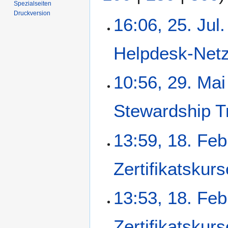
Spezialseiten
Druckversion
2
16:06, 25. Jul
5
.
Helpdesk-Net
J
u
l
2
10:56, 29. Ma
i
9
2
.
Stewardship T
0
M
2
a
6
i
1
13:59, 18. Feb
2
8
0
.
Zertifikatskurs
2
F
6
e
b
13:53, 18. Feb
r
u
Zertifikatskurs
a