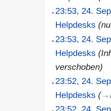
e
p
23:53, 24. Se
t
e
Helpdesks
nu
m
b
e
23:53, 24. Se
r
2
Helpdesks
In
0
2
5
verschoben
23:52, 24. Se
Helpdesks
→
23:52, 24. Se