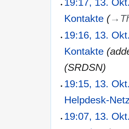
19:17, 13. Okt
o
b
Kontakte
→
T
e
r
2
19:16, 13. Okt
0
2
Kontakte
add
5
(SRDSN
19:15, 13. Okt
Helpdesk-Net
19:07, 13. Okt