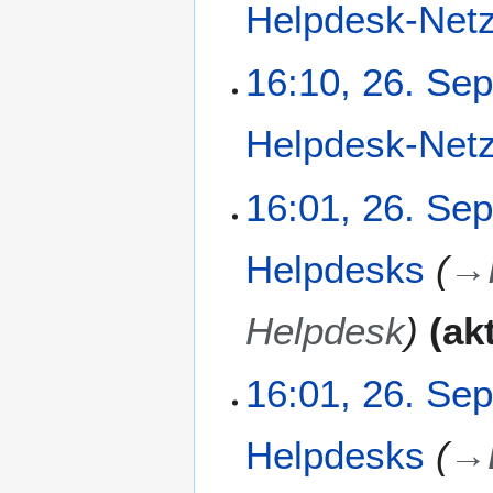
Helpdesk-Net
S
e
p
16:10, 26. Se
t
e
Helpdesk-Net
m
b
e
16:01, 26. Se
r
2
Helpdesks
→
0
2
5
Helpdesk
ak
16:01, 26. Se
Helpdesks
→