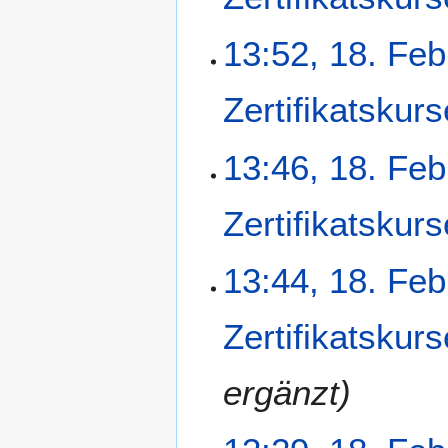
r
2
K
13:52, 18. Feb
0
e
2
i
Zertifikatskurs
6
n
e
B
13:46, 18. Feb
e
a
r
Zertifikatskurs
b
e
13:44, 18. Feb
i
t
u
Zertifikatskurs
n
g
ergänzt
s
z
u