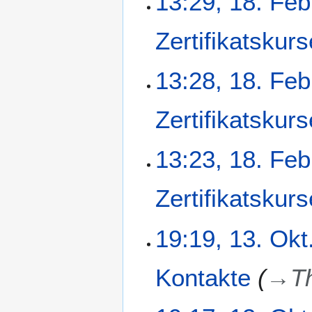
13:29, 18. Feb
s
a
Zertifikatskurs
m
m
e
13:28, 18. Feb
n
f
a
Zertifikatskurs
s
s
13:23, 18. Feb
u
n
g
Zertifikatskurs
1
19:19, 13. Okt
3
.
Kontakte
→
T
O
k
t