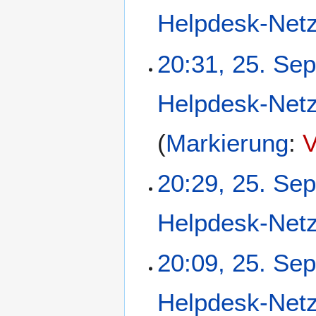
g
a
Helpdesk-Net
s
s
20:31, 25. Se
u
n
g
Helpdesk-Net
Markierung
:
V
20:29, 25. Se
Helpdesk-Net
20:09, 25. Se
Helpdesk-Net