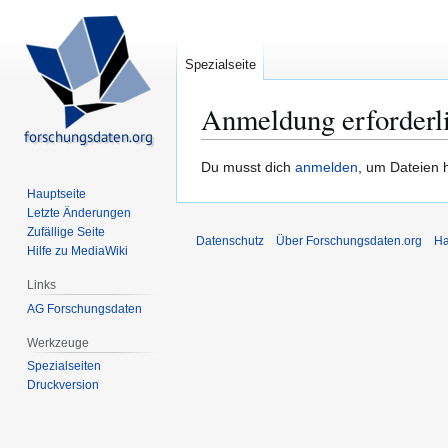
Spezialseite
Anmeldung erforderl
Zur
Zur
Du musst dich
anmelden
, um Dateien 
Navigation
Suche
Hauptseite
springen
springen
Letzte Änderungen
Zufällige Seite
Datenschutz
Über Forschungsdaten.org
Ha
Hilfe zu MediaWiki
Links
AG Forschungsdaten
Werkzeuge
Spezialseiten
Druckversion