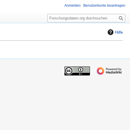
Anmelden
Benutzerkonto beantragen
S
u
c
Hilfe
h
e